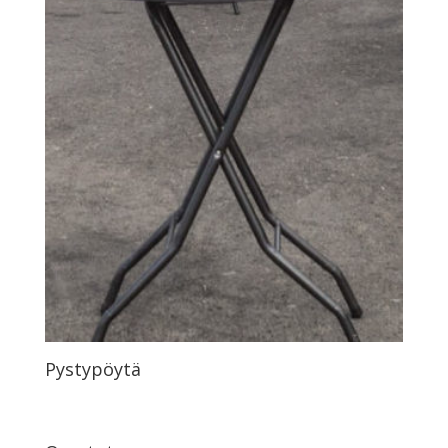
Pystypöytä