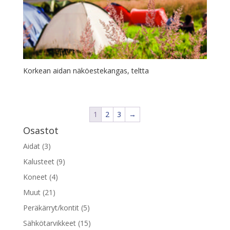
Korkean aidan näköestekangas, teltta
1
2
3
→
Osastot
Aidat
(3)
Kalusteet
(9)
Koneet
(4)
Muut
(21)
Peräkärryt/kontit
(5)
Sähkötarvikkeet
(15)