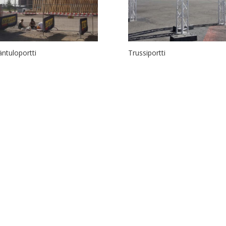
äntuloportti
Trussiportti