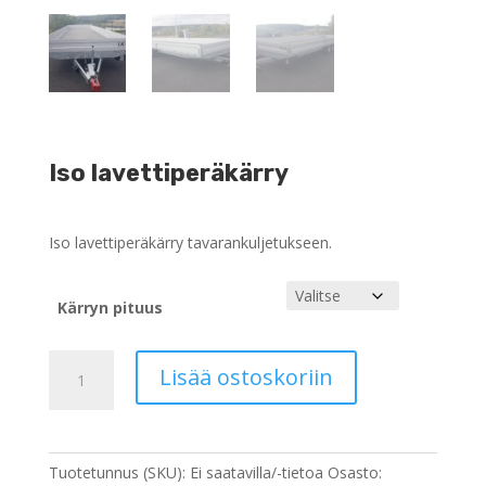
Iso lavettiperäkärry
Iso lavettiperäkärry tavarankuljetukseen.
Kärryn pituus
Iso
Lisää ostoskoriin
lavettiperäkärry
määrä
Tuotetunnus (SKU):
Ei saatavilla/-tietoa
Osasto: