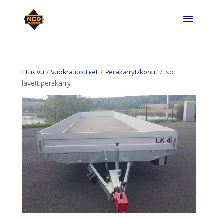
Etusivu
/
Vuokratuotteet
/
Peräkärryt/kontit
/ Iso
lavettiperäkärry