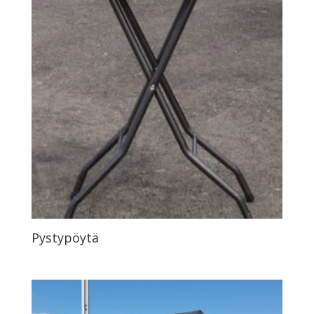
Pystypöytä