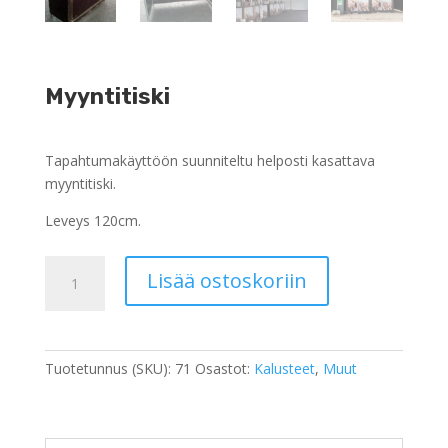
Myyntitiski
Tapahtumakäyttöön suunniteltu helposti kasattava
myyntitiski.
Leveys 120cm.
Myyntitiski
Lisää ostoskoriin
määrä
Tuotetunnus (SKU):
71
Osastot:
Kalusteet
,
Muut