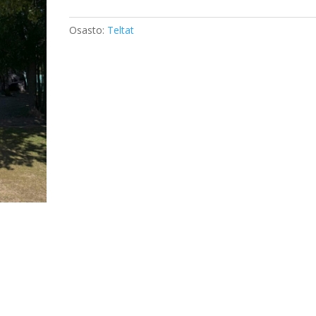
4m
määrä
Osasto:
Teltat