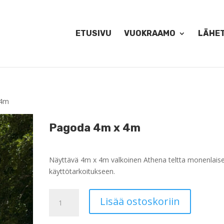
ETUSIVU
VUOKRAAMO
LÄHE
 4m
Pagoda 4m x 4m
Näyttävä 4m x 4m valkoinen Athena teltta monenlais
käyttötarkoitukseen.
Pagoda
Lisää ostoskoriin
4m
x