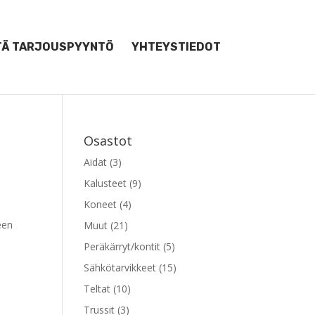
TÄ TARJOUSPYYNTÖ
YHTEYSTIEDOT
Osastot
Aidat
(3)
Kalusteet
(9)
Koneet
(4)
een
Muut
(21)
Peräkärryt/kontit
(5)
Sähkötarvikkeet
(15)
Teltat
(10)
Trussit
(3)