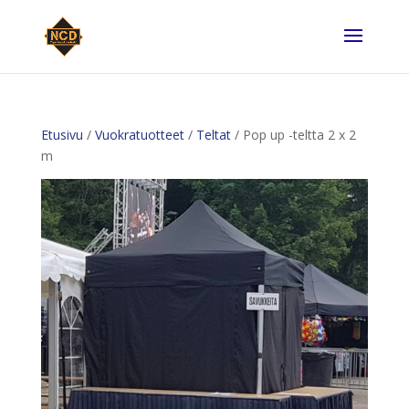
Etusivu
/
Vuokratuotteet
/
Teltat
/ Pop up -teltta 2 x 2
m