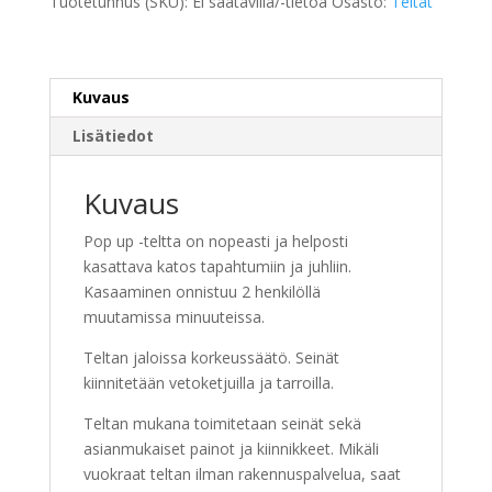
Tuotetunnus (SKU):
Ei saatavilla/-tietoa
Osasto:
Teltat
x
2
m
määrä
Kuvaus
Lisätiedot
Kuvaus
Pop up -teltta on nopeasti ja helposti
kasattava katos tapahtumiin ja juhliin.
Kasaaminen onnistuu 2 henkilöllä
muutamissa minuuteissa.
Teltan jaloissa korkeussäätö. Seinät
kiinnitetään vetoketjuilla ja tarroilla.
Teltan mukana toimitetaan seinät sekä
asianmukaiset painot ja kiinnikkeet. Mikäli
vuokraat teltan ilman rakennuspalvelua, saat