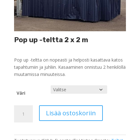
Pop up -teltta 2 x 2 m
Pop up -teltta on nopeasti ja helposti kasattava katos
tapahtumiin ja juhliin. Kasaaminen onnistuu 2 henkilöllä
muutamissa minuuteissa.
Väri
Pop
Lisää ostoskoriin
up
-
teltta
2