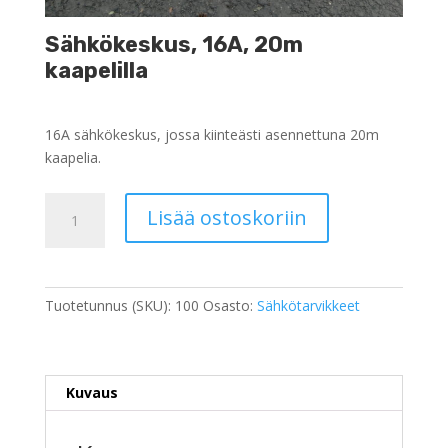
Sähkökeskus, 16A, 20m
kaapelilla
16A sähkökeskus, jossa kiinteästi asennettuna 20m
kaapelia.
Sähkökeskus,
Lisää ostoskoriin
16A,
20m
kaapelilla
määrä
Tuotetunnus (SKU):
100
Osasto:
Sähkötarvikkeet
Kuvaus