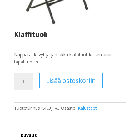
Klaffituoli
Näppärä, kevyt ja jämäkkä klaffituoli kaikenlaisiin
tapahtumiin.
Klaffituoli
Lisää ostoskoriin
määrä
Tuotetunnus (SKU):
43
Osasto:
Kalusteet
Kuvaus