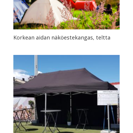
Korkean aidan näköestekangas, teltta