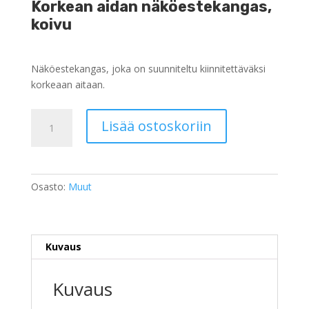
Korkean aidan näköestekangas,
koivu
Näköestekangas, joka on suunniteltu kiinnitettäväksi
korkeaan aitaan.
Korkean
Lisää ostoskoriin
aidan
näköestekangas,
koivu
määrä
Osasto:
Muut
Kuvaus
Kuvaus