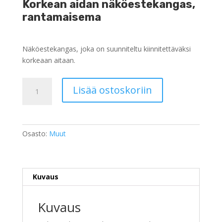
Korkean aidan näköestekangas,
rantamaisema
Näköestekangas, joka on suunniteltu kiinnitettäväksi
korkeaan aitaan.
Korkean
Lisää ostoskoriin
aidan
näköestekangas,
rantamaisema
määrä
Osasto:
Muut
Kuvaus
Kuvaus